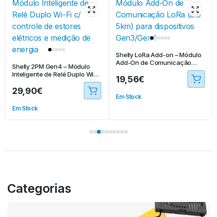
Shelly LoRa Add-on – Módulo
Add-On de Comunicação
Shelly 2PM Gen4 – Módulo
LoRa (até 5km) para
Inteligente de Relé Duplo Wi-Fi
19,56
€
dispositivos Gen3/Gen4
c/ controle de estores
29,90
€
elétricos e medição de
Em Stock
energia
Em Stock
Categorias