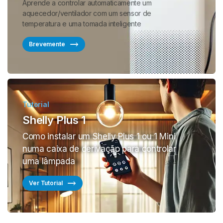
Aprende a controlar automaticamente um
aquecedor/ventilador com um sensor de
temperatura e uma tomada inteligente
Brevemente
Tutorial
Shelly Plus 1
Como instalar um Shelly Plus 1 ou 1 Mini
numa caixa de derivação para controlar
uma lâmpada
Ver Tutorial